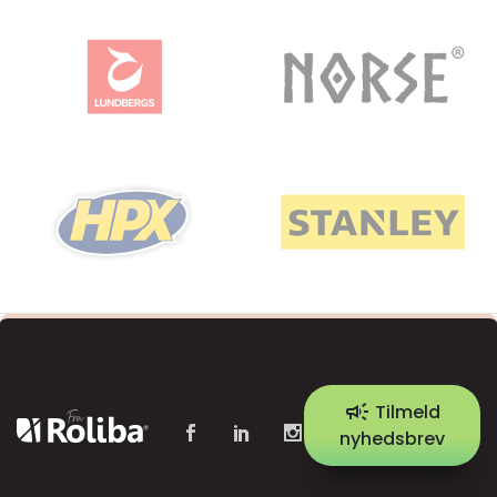
campaign
Tilmeld
nyhedsbrev