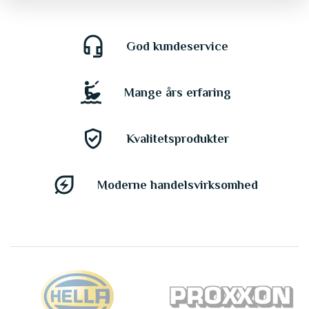
headset_mic
God kundeservice
kitesurfing
Mange års erfaring
gpp_good
Kvalitetsprodukter
energy_savings_leaf
Moderne handelsvirksomhed