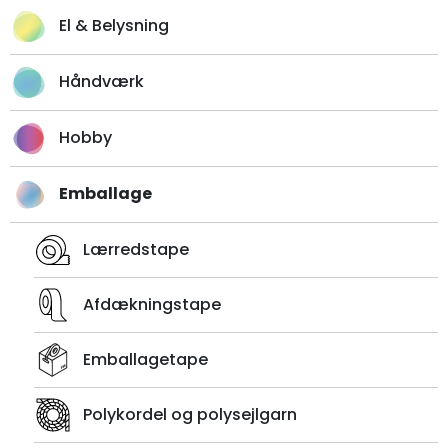
El & Belysning
Håndværk
Hobby
Emballage
Lærredstape
Afdækningstape
Emballagetape
Polykordel og polysejlgarn