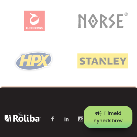
campaign
Tilmeld
nyhedsbrev