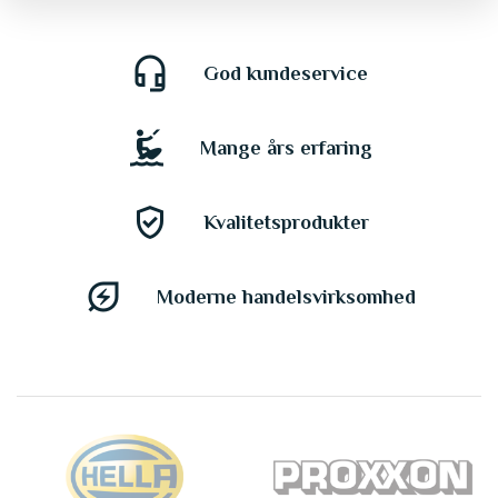
headset_mic
God kundeservice
kitesurfing
Mange års erfaring
gpp_good
Kvalitetsprodukter
energy_savings_leaf
Moderne handelsvirksomhed