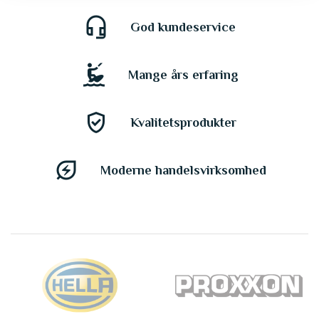
headset_mic
God kundeservice
kitesurfing
Mange års erfaring
gpp_good
Kvalitetsprodukter
energy_savings_leaf
Moderne handelsvirksomhed