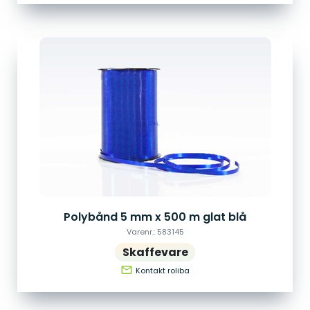
Polybånd 5 mm x 500 m glat blå
Varenr.: 583145
Skaffevare
email
Kontakt roliba