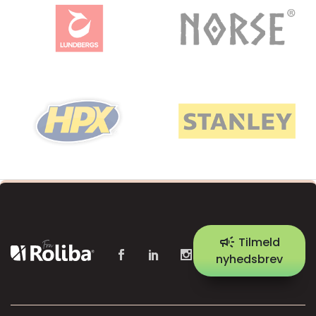
campaign
Tilmeld
nyhedsbrev