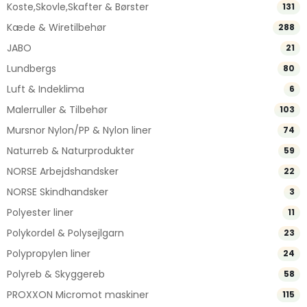
Koste,Skovle,Skafter & Børster
131
Kæde & Wiretilbehør
288
JABO
21
Lundbergs
80
Luft & Indeklima
6
Malerruller & Tilbehør
103
Mursnor Nylon/PP & Nylon liner
74
Naturreb & Naturprodukter
59
NORSE Arbejdshandsker
22
NORSE Skindhandsker
3
Polyester liner
11
Polykordel & Polysejlgarn
23
Polypropylen liner
24
Polyreb & Skyggereb
58
PROXXON Micromot maskiner
115