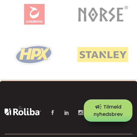
campaign
Tilmeld
nyhedsbrev