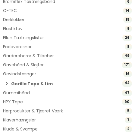
Bromiflex Tætningsbånd
6
C-TEC
14
Dørklokker
18
Elastiktov
9
Ellen Tætningslister
26
Fødevaresnor
8
Garderoberør & Tilbehør
49
Gavebånd & Sløjfer
171
Gevindstænger
16
chevron_right
42
Gorilla Tape & Lim
Gummibånd
47
HPX Tape
90
Hørprodukter & Tjæret Værk
5
Klaverhængsler
7
Klude & Svampe
2