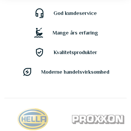
headset_mic
God kundeservice
kitesurfing
Mange års erfaring
gpp_good
Kvalitetsprodukter
energy_savings_leaf
Moderne handelsvirksomhed