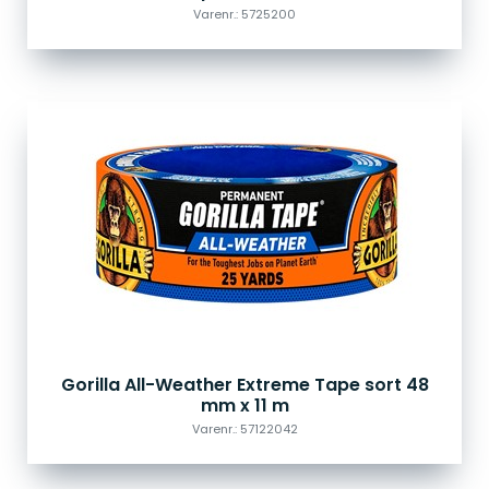
Varenr.: 5725200
Gorilla All-Weather Extreme Tape sort 48
mm x 11 m
Varenr.: 57122042