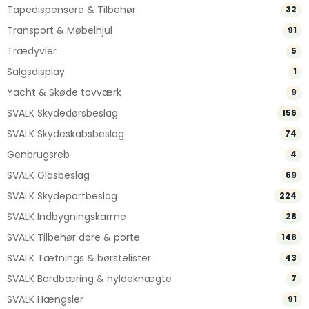
Tapedispensere & Tilbehør
32
Transport & Møbelhjul
91
Trædyvler
5
Salgsdisplay
1
Yacht & Skøde tovværk
9
SVALK Skydedørsbeslag
156
SVALK Skydeskabsbeslag
74
Genbrugsreb
4
SVALK Glasbeslag
69
SVALK Skydeportbeslag
224
SVALK Indbygningskarme
28
SVALK Tilbehør døre & porte
148
SVALK Tætnings & børstelister
43
SVALK Bordbæring & hyldeknægte
7
SVALK Hængsler
91