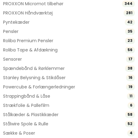
PROXXON Micromot tilbehør
344
PROXXON Håndværktøj
281
Pyntekæder
42
Pensler
35
Roliba Premium Pensler
23
Roliba Tape & Afdækning
56
Sensorer
17
Spændebånd & Rørklemmer
38
Stanley Belysning & Stikdåser
16
Powercube & Forlængerledninger
19
Strappingbånd & Låse
11
Strækfolie & Pallefilm
6
Stålkæder & Plastikkæder
58
Stålwire Spole & Rulle
52
Sække & Poser
4