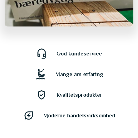
headset_mic
God kundeservice
kitesurfing
Mange års erfaring
gpp_good
Kvalitetsprodukter
energy_savings_leaf
Moderne handelsvirksomhed