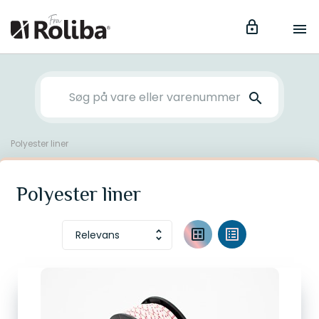
lock
menu
search
Polyester liner
Polyester liner
dataset
list_alt
Relevans