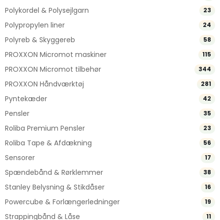
Polykordel & Polysejlgarn
23
Polypropylen liner
24
Polyreb & Skyggereb
58
PROXXON Micromot maskiner
115
PROXXON Micromot tilbehør
344
PROXXON Håndværktøj
281
Pyntekæder
42
Pensler
35
Roliba Premium Pensler
23
Roliba Tape & Afdækning
56
Sensorer
17
Spændebånd & Rørklemmer
38
Stanley Belysning & Stikdåser
16
Powercube & Forlængerledninger
19
Strappingbånd & Låse
11