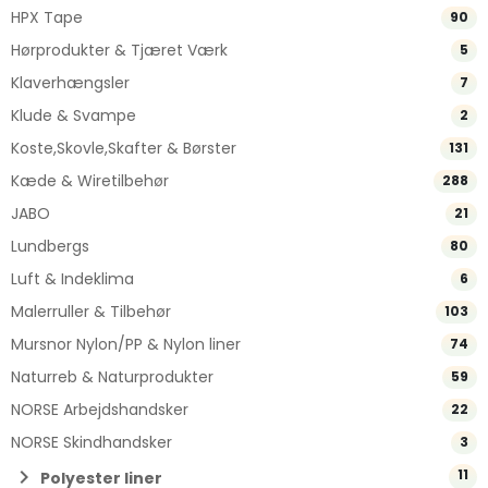
HPX Tape
90
Hørprodukter & Tjæret Værk
5
Klaverhængsler
7
Klude & Svampe
2
Koste,Skovle,Skafter & Børster
131
Kæde & Wiretilbehør
288
JABO
21
Lundbergs
80
Luft & Indeklima
6
Malerruller & Tilbehør
103
Mursnor Nylon/PP & Nylon liner
74
Naturreb & Naturprodukter
59
NORSE Arbejdshandsker
22
NORSE Skindhandsker
3
chevron_right
11
Polyester liner