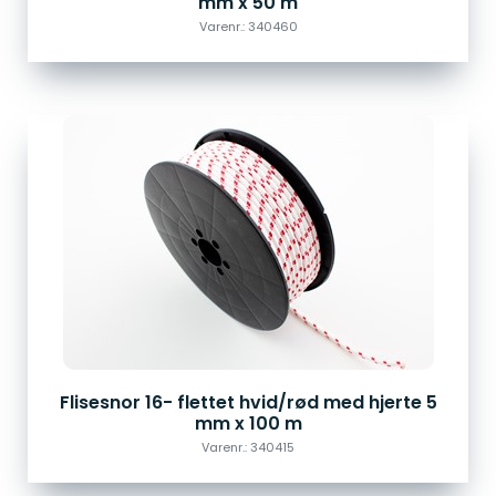
mm x 50 m
Varenr.: 340460
Flisesnor 16- flettet hvid/rød med hjerte 5
mm x 100 m
Varenr.: 340415