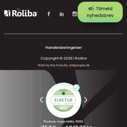
campaign
Tilmeld
nyhedsbrev
Handelsbetingelser
Copyright © 2026 | Roliba
Web by the friendly dotpeople.dk