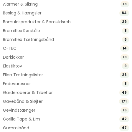
Alarmer & Sikring
18
Beslag & Hængsler
84
Bomuldsprodukter & Bomuldsreb
29
Bromiflex Rørskåle
8
Bromiflex Tætningsbånd
6
C-TEC
14
Dørklokker
18
Elastiktov
9
Ellen Tætningslister
26
Fødevaresnor
8
Garderoberør & Tilbehør
49
Gavebånd & Sløjfer
171
Gevindstænger
16
Gorilla Tape & Lim
42
Gummibånd
47