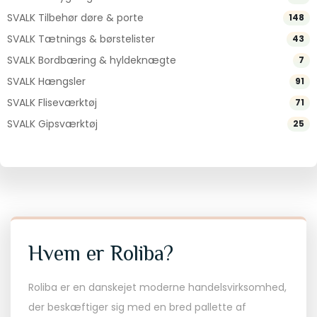
SVALK Tilbehør døre & porte
148
SVALK Tætnings & børstelister
43
SVALK Bordbæring & hyldeknægte
7
SVALK Hængsler
91
SVALK Fliseværktøj
71
SVALK Gipsværktøj
25
Hvem er Roliba?
Roliba er en danskejet moderne handelsvirksomhed,
der beskæftiger sig med en bred pallette af