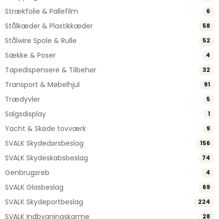
Strækfolie & Pallefilm
6
Stålkæder & Plastikkæder
58
Stålwire Spole & Rulle
52
Sække & Poser
4
Tapedispensere & Tilbehør
32
Transport & Møbelhjul
91
Trædyvler
5
Salgsdisplay
1
Yacht & Skøde tovværk
9
SVALK Skydedørsbeslag
156
SVALK Skydeskabsbeslag
74
Genbrugsreb
4
SVALK Glasbeslag
69
SVALK Skydeportbeslag
224
SVALK Indbygningskarme
28