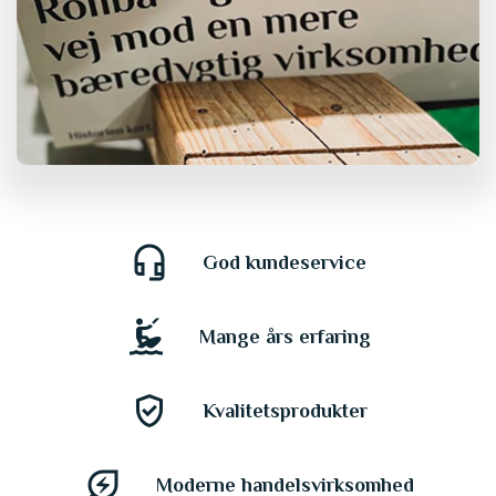
headset_mic
God kundeservice
kitesurfing
Mange års erfaring
gpp_good
Kvalitetsprodukter
energy_savings_leaf
Moderne handelsvirksomhed