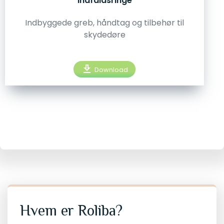
indfaldsringe
Indbyggede greb, håndtag og tilbehør til
skydedøre
download
Download
Hvem er Roliba?