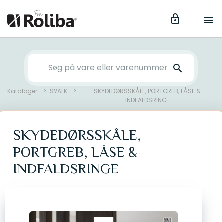
lock
menu
search
Kataloger
SVALK
SKYDEDØRSSKÅLE, PORTGREB, LÅSE &
INDFALDSRINGE
SKYDEDØRSSKÅLE,
PORTGREB, LÅSE &
INDFALDSRINGE