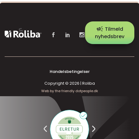
campaign
Tilmeld
nyhedsbrev
Handelsbetingelser
Copyright © 2026 | Roliba
Web by the friendly dotpeople.dk